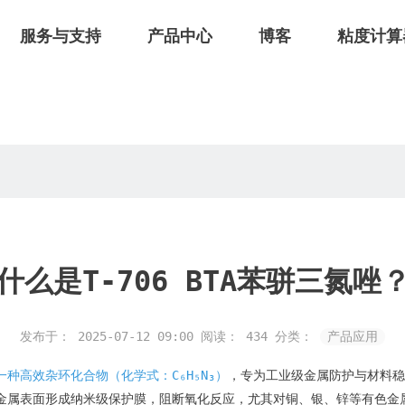
服务与支持
产品中心
博客
粘度计算
？
什么是T-706 BTA苯骈三氮唑
发布于： 2025-07-12 09:00
阅读：
434
分类：
产品应用
一种高效杂环化合物（化学式：C₆H₅N₃）
，专为工业级金属防护与材料稳
金属表面形成纳米级保护膜，阻断氧化反应，尤其对铜、银、锌等有色金