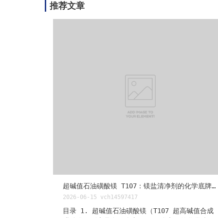
推荐文章
超碱值石油磺酸镁 T107：镁盐清净剂的化学底牌与选型逻辑
2026-06-15
vch14597417
目录 1. 超碱值石油磺酸镁（T107 超高碱值合成