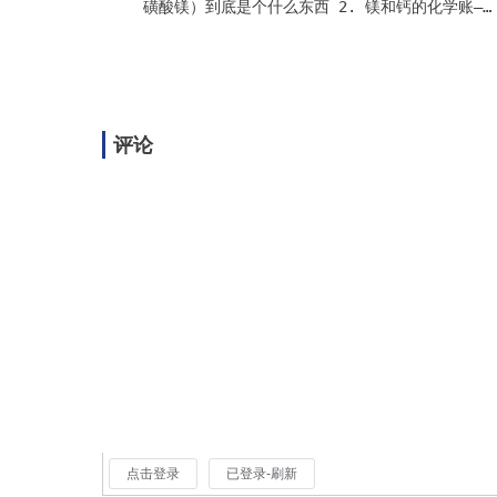
磺酸镁）到底是个什么东西 2. 镁和钙的化学账——
不只是原子量差一倍 3. 合成磺酸镁 vs 石油磺酸
镁——原料路线不一样，出来的东西也不一样 4. 超
碱值石油磺酸镁的三个场景——不在这三个地方用，
钙盐就够了 5. 配方里怎么用——加多少、跟谁搭、
不能碰谁 6. 常见问题 7. 结语 8. 相关文章 9.
评论
参考资料 选择合适的清净剂，十个人里有九个看的
是钙盐。T101、T103、T106A、T106D——这个序列
从低碱值到超碱值，把大多数配方的需求都兜住
了。超碱值石油磺酸镁（T107 超高碱值合成磺酸
镁）——很少有人第一个想到它。 不是因为镁不好。
是因为大部分配方不需要镁。 但剩下的那小部分——
做低灰分汽油机油的、调船用气缸油的、给燃气轮
机配燃料添加剂的——镁盐对他们来说不是"更好的选
择"，是"没得选"。钙解决不了他们的场景问题。
下面说的这些，都是镁盐和钙盐差在哪的问题。一
个一个来。 本文适合 做内燃机油、船用油、金属
加工液...
点击登录
已登录-刷新