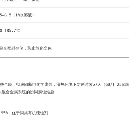
.5–6.5（1%水溶液）
70–185.7℃
避光密封存储，防止氧化变色
螯合膜，彻底阻断电化学腐蚀，湿热环境下防锈时效≥7天（GB/T 2361
决混合金属系统的协同腐蚀难题
95%，优于同类有机缓蚀剂