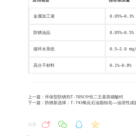
应用场景
推荐添加量
金属加工液
0.05%–0.3%
防锈油品
0.05%–0.5%
循环水系统
0.5–2.0 mg
高分子材料
0.1%–0.8%
上一篇：环保型防锈剂T-705C中性二壬基萘磺酸钙
下一篇：防锈新选择：T-743氧化石油脂钡皂——油溶性成
分享