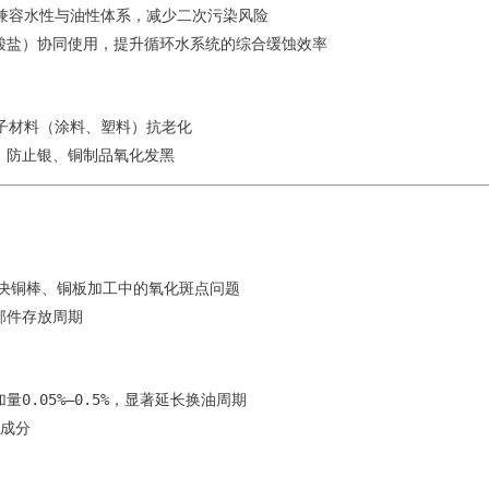
即可兼容水性与油性体系，减少二次污染风险
酸盐）协同使用，提升循环水系统的综合缓蚀效率
高分子材料（涂料、塑料）抗老化
，防止银、铜制品氧化发黑
油，解决铜棒、铜板加工中的氧化斑点问题
部件存放周期
0.05%–0.5%，显著延长换油周期
性成分