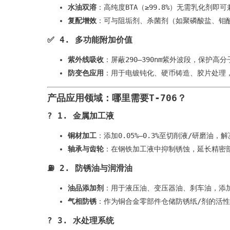
水油双溶
​：高纯度BTA（≥99.8%）无需乳化剂
复配增效
​：可与阻垢剂、杀菌剂（如聚磷酸盐、钼
✅ ​
4. 多功能附加价值
紫外线吸收
​：屏蔽290–390nm紫外波段，保护
防变色应用
​：用于电镀钝化、硬币铸造、胶片处理
产品应用领域：哪里需要T-706？
?️ ​
1. 金属加工液
铜材加工
​：添加0.05%–0.3%至切削液/研磨
轴承与齿轮
​：在钢铁加工液中抑制锈蚀，延长精密
⛽ ​
2. 防锈油与润滑油
油品添加剂
​：用于液压油、变压器油、刹车油，添加量
气相防锈
​：作为铜合金零部件仓储防锈纸/剂的活
? ​
3. 水处理系统