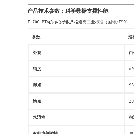
产品技术参数：科学数据支撑性能
T-706 BTA的核心参数严格遵循工业标准（国标/ISO
参数
指
外观
白
纯度
≥9
熔点
9
沸点
2
水溶性
微
有机溶剂溶性
易