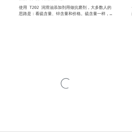
使用 T202 润滑油添加剂用做抗磨剂，大多数人的
思路是：看硫含量、锌含量和价格。硫含量一样，
价格低的拿下。 这个思路对了一半。硫含量确实影
响极压性能，但 T202 在配方里干的活远不止极压
——它同时是抗氧剂、抗磨剂、抗腐蚀剂。三个活干
得好不好，不取决于硫含量，取决于它是什么醇做
的。 我们厂的技术销售跟客户说过一句话："你拿
一瓶 T202 和一瓶 T203 放桌上，看起来都是琥
珀色粘稠液体。但一个热分解 220°C，一个
225°C。这 5°C，在柴油机油里值一台发动机。"
下面说的这些，都是配方里绕不开的问题。一个一
个来。 本文适合 做发动机油、液压油、工业油配
方的工程师，或者需要对 T202 做选型判断的采购
和技术销售。读完你知道伯醇和仲醇的区别为什么
值钱、ZDDP 跟别的添加剂怎么配合不翻车、T202
和 T203 怎么选。要样品直接邮件
jzch0110@163.com。 核心结论 - T202 是伯醇
混合 ZDDP——丁醇+辛醇路线决定了热分解
≥220°C、抗磨性介于仲醇和长链伯醇之间、水解安
定性最优的均衡定位 - 分散剂和 Z...