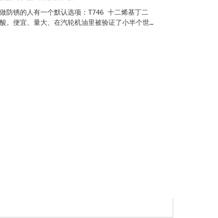
做防锈的人有一个默认选项：T746 十二烯基丁二
酸。便宜、量大、在汽轮机油里被验证了小半个世
纪。如果你做的油品工作温度不超过 100°C，这个
选择没问题。 但你做的是导热油、高温链条油、淬
火油——工况温度 150°C 以上。T746 在 120°C
左右就开始分解。这时候还用它，不是它还能不能
防锈的问题——是它自己已经没了。 T711 就是为这
种场景做的。它的热分解温度超过 220°C，比
T746 高了近 100°C。不只是耐热——它跟 T746
走的是完全不同的防锈路径。一个靠羧基往金属表
面成盐，一个靠胺基配位加两条十八碳长链打物理
屏障。 这篇东西不讲 T711 是什么化学物质—— 产
品参数表 在别处。这里讲的是：它在金属表面到底
干了什么、跟别的防锈剂怎么选、加进配方里要注
意什么事。 本文适合配方师、采购工程师、润滑油
技术销售——你需要选防锈剂、或者已经拿到 T711
样品但不知道怎么用、或者在对比 T711 和
T746/磺酸盐的区别。读完你会有一个完整的判断
框架。有样品需求直接邮件 jz...