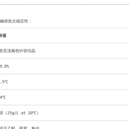
），确保批次稳定性：
标值
色至浅褐色针状结晶
9.8%
8.5℃
04℃
溶（25g/L at 20℃）
溶于乙醇、甲苯、氯仿