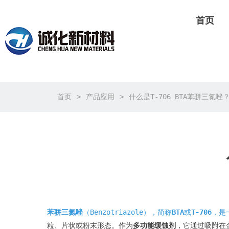
首页
首页
产品应用
什么是T-706 BTA苯骈三氮唑
苯骈三氮唑
​（Benzotriazole），简称
BTA
或
T-706
，是
粒、片状或粉末形态。作为
多功能缓蚀剂
，它通过吸附在