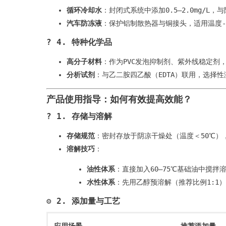
循环冷却水
​：封闭式系统中添加0.5–2.0mg/L
汽车防冻液
​：保护铝制散热器与铜接头，适用温度-4
? ​
4. 特种化学品
高分子材料
​：作为PVC发泡抑制剂、紫外线稳定剂，添
分析试剂
​：与乙二胺四乙酸（EDTA）联用，选择
产品使用指导：如何有效提高效能？
? ​
1. 存储与溶解
存储规范
​：密封存放于阴凉干燥处（温度＜50℃）
溶解技巧
​：
油性体系
​：直接加入60–75℃基础油中搅拌
水性体系
​：先用乙醇预溶解（推荐比例1:1
⚙️ ​
2. 添加量与工艺