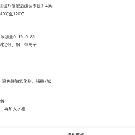
，与阻垢剂复配后缓蚀率提升40%
0℃至120℃
加量0.1%–0.8%
性测定银、铜、锌离子
，避免接触氧化剂、强酸/碱
溶解
），再加入水相