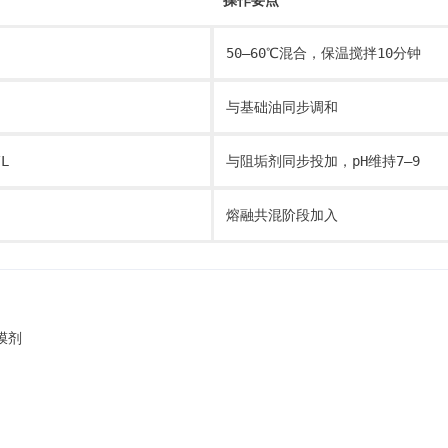
操作要点
50–60℃混合，保温搅拌10分钟
与基础油同步调和
/L
与阻垢剂同步投加，pH维持7–9
熔融共混阶段加入
膜剂