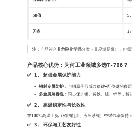
pH值
5
闪点
1
注
​：产品符合
非危险化学品
分类（非易燃易爆），但需
产品核心优势：为何工业领域多选T-706？
✅ ​
1. 超强金属保护能力
铜材专属防护
​：与铜原子形成共价键+配位键的多层
多金属兼容性
​：同步保护铝、铸铁、镍、锌等，解
✅ ​
2. 高温稳定性与长效性
在100℃高温工况（如切削油、液压系统）中缓蚀率保持＞
✅ ​
3. 环保与工艺友好性