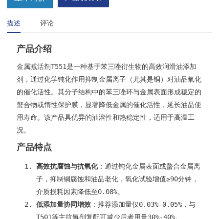
描述
评论
产品介绍
金属减活剂T551是一种基于苯三唑衍生物的高效润滑油添加
剂，通过化学钝化作用抑制金属离子（尤其是铜）对油品氧化
的催化活性。其分子结构中的苯三唑环与金属表面形成稳定的
螯合物或惰性保护膜，显著降低金属的催化活性，延长油品使
用寿命。该产品具优异的油溶性和热稳定性，适用于高温工
况。
产品特点
高效抗腐蚀与抗氧化
：通过钝化金属表面或螯合金属离
子，抑制铜腐蚀和油品老化，氧化试验增值≥90分钟，
介质损耗因素降低至0.08%。
低添加量协同增效
：推荐添加量仅0.03%-0.05%，与
T501等主抗氧剂复配可减少后者用量30%-40%。