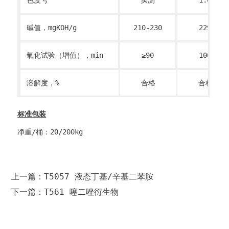
碱值，mgKOH/g
210-230
229
氧化试验（增值），min
≥90
100
溶解度，%
合格
合格
标准包装
净重/桶：20/200kg
上一篇：T5057 液态丁基/辛基二苯胺
下一篇：T561 噻二唑衍生物