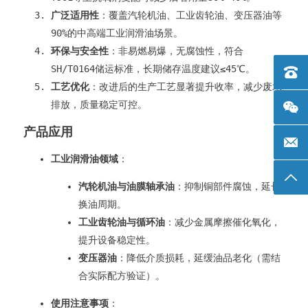
广泛适用性
：覆盖汽轮机油、工业齿轮油、变压器油等
90%的中高端工业润滑油场景。
环保与安全性
：非易燃易爆，无腐蚀性，符合
SH/T0164储运标准，长期储存温度建议≤45℃。
电话：+
工艺优化
：改进后的生产工艺显著提升收率，减少废水
排放，质量稳定可控。
产品应用
邮箱: 
工业润滑油领域
：
返回
汽轮机油与油膜轴承油
：抑制铜部件腐蚀，延长
换油周期。
工业齿轮油与循环油
：减少金属摩擦催化氧化，
提升设备稳定性。
变压器油
：降低介质损耗，延缓油品老化（需结
合实际配方验证）。
使用注意事项
：