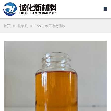
首页
抗氧剂
T551 苯三唑衍生物