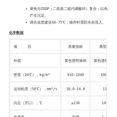
避免与ZDDP（二烷基二硫代磷酸锌）复合，以免
产生沉淀。
调合温度建议60-75℃，储存时需防水杂混入。
化学数据
项 目
质量指标
典型值
外观
黄色透明液体
黄色透明液体
密度（20℃），kg/m³
910-1040
1000
运动粘度（50℃），mm²/s
10.0-14.0
11
闪点（开口），℃
≥130
145
色度号
实测
1.0