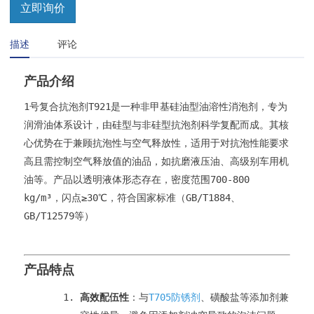
立即询价
描述
评论
产品介绍
1号复合抗泡剂T921是一种非甲基硅油型油溶性消泡剂，专为
润滑油体系设计，由硅型与非硅型抗泡剂科学复配而成。其核
心优势在于兼顾抗泡性与空气释放性，适用于对抗泡性能要求
高且需控制空气释放值的油品，如抗磨液压油、高级别车用机
油等。产品以透明液体形态存在，密度范围700-800
kg/m³，闪点≥30℃，符合国家标准（GB/T1884、
GB/T12579等）
产品特点
高效配伍性
：与
T705防锈剂
、磺酸盐等添加剂兼