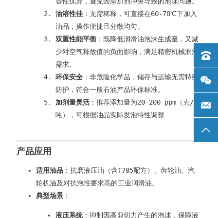
容性优异，避免因添加剂冲突导致的泡沫问题。
油溶性佳
：无需稀释，可直接在60-70℃下加入
油品，操作便捷且分散均匀。
双重性能平衡
：既降低润滑油泡沫生成量，又减
少对空气释放值的负面影响，满足精密机械润滑
电话：+
需求。
环保安全
：非危险化学品，储存与运输无需特殊
防护，符合一般石油产品环保标准。
加剂量灵活
：推荐添加量为20-200 ppm（克/
邮箱: 
吨），可根据油品实际发泡特性调整
返回
产品应用
适用油品
：抗磨液压油（含T705配方）、齿轮油、汽
轮机油及对抗泡性要求高的工业润滑油。
典型场景
：
液压系统
：抑制因高剪切力产生的泡沫，保障液