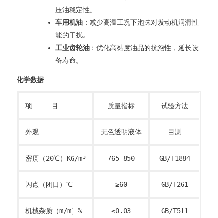
压油稳定性。
车用机油
：减少高温工况下泡沫对发动机润滑性
能的干扰。
工业齿轮油
：优化高黏度油品的抗泡性，延长设
备寿命。
化学数据
项 目
质量指标
试验方法
外观
无色透明液体
目测
密度（20℃）KG/m³
765-850
GB/T1884
闪点（闭口）℃
≥60
GB/T261
机械杂质（m/m）%
≤0.03
GB/T511