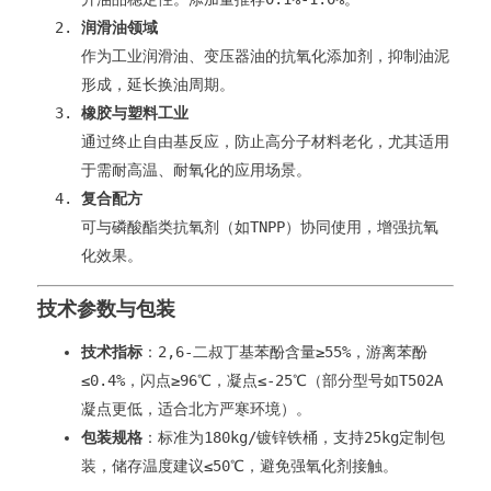
润滑油领域
作为工业润滑油、变压器油的抗氧化添加剂，抑制油泥
形成，延长换油周期。
橡胶与塑料工业
通过终止自由基反应，防止高分子材料老化，尤其适用
于需耐高温、耐氧化的应用场景。
复合配方
可与磷酸酯类抗氧剂（如TNPP）协同使用，增强抗氧
化效果。
技术参数与包装
技术指标
：2,6-二叔丁基苯酚含量≥55%，游离苯酚
≤0.4%，闪点≥96℃，凝点≤-25℃（部分型号如T502A
凝点更低，适合北方严寒环境）。
包装规格
：标准为180kg/镀锌铁桶，支持25kg定制包
装，储存温度建议≤50℃，避免强氧化剂接触。