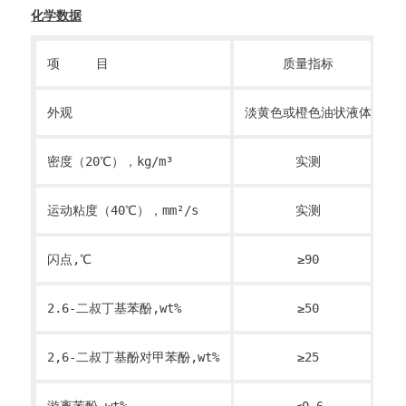
化学数据
项 目
质量指标
外观
淡黄色或橙色油状液体
密度（20℃），kg/m³
实测
9
运动粘度（40℃），mm²/s
实测
闪点,℃
≥90
2.6-二叔丁基苯酚,wt%
≥50
5
2,6-二叔丁基酚对甲苯酚,wt%
≥25
2
游离苯酚,wt%
≤0.6