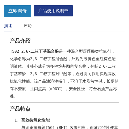
立即询价
产品使用说明书
描述
评论
产品介绍
T502 2,6-二叔丁基混合酚
是一种混合型屏蔽酚类抗氧剂，
化学名称为2,6-二叔丁基混合酚，外观为淡黄色至红棕色透
明液体。其核心成分为多种烷基酚的复合物，包括2,6-二叔
丁基苯酚、2,6-二叔丁基对甲酚等，通过协同作用实现高效
抗氧化性能。该产品油溶性极佳，不溶于水及苛性碱，长期储
存不变质，且闪点高（≥96℃），安全性强，符合石油产品标
准。
产品特点
高效抗氧化性能
与固态抗氧剂T501（BHT）效果相当，但液态特性使其