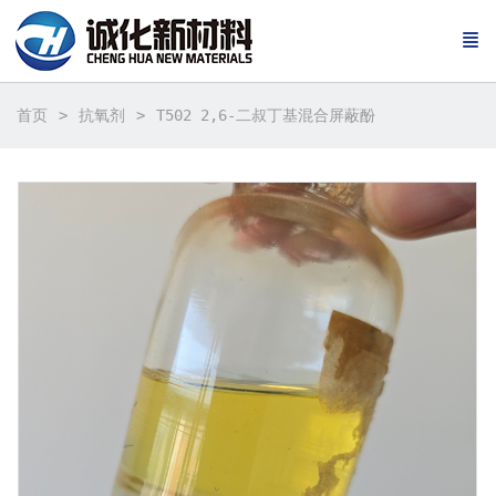
首页
抗氧剂
T502 2,6-二叔丁基混合屏蔽酚