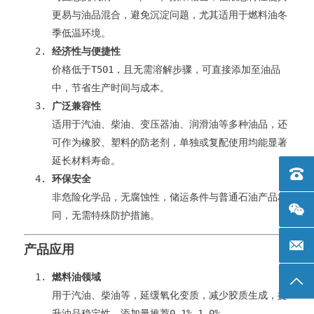
更易与油品混合，避免沉淀问题，尤其适用于燃料油冬
季低温环境。
经济性与便捷性
价格低于T501，且无需溶解步骤，可直接添加至油品
中，节省生产时间与成本。
广泛兼容性
适用于汽油、柴油、变压器油、润滑油等多种油品，还
可作为橡胶、塑料的防老剂，单独或复配使用均能显著
延长材料寿命。
电话：+
环保安全
非危险化学品，无腐蚀性，储运条件与普通石油产品相
同，无需特殊防护措施。
邮箱: 
产品应用
燃料油领域
返回
用于汽油、柴油等，延缓氧化变质，减少胶质生成，提
升油品稳定性。添加量推荐0.1%-1.0%。