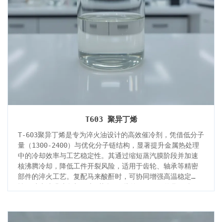
T603 聚异丁烯
T-603聚异丁烯是专为淬火油设计的高效催冷剂，凭借低分子
量（1300-2400）与优化分子链结构，显著提升金属热处理
中的冷却效率与工艺稳定性。其通过缩短蒸汽膜阶段并加速
核沸腾冷却，降低工件开裂风险，适用于齿轮、轴承等精密
部件的淬火工艺。复配马来酸酐时，可协同增强高温稳定
性，减少油膜残留与回火“花斑”。此外，T-603兼具低粘
度、耐高温分解及环保特性，广泛应用于工业齿轮油、切削
油等领域，助力企业优化生产流程并提升产品质量。作为金
属热处理的核心添加剂，T-603聚异丁烯以高效冷却、安全稳