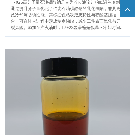
T702S高分子量石油磺酸钠是专为淬火油设计的低温催冷剂，
通过提升分子量优化了传统石油磺酸钠的乳化缺陷，兼具高
返回
效冷却与防锈性能。其棕红色粘稠液态特性与磺酸基团结
合，可在淬火过程中形成稳定油膜，减少工件表面氧化与开
裂风险。添加至淬火油时，T702S显著缩短低温区冷却时间
（800℃至300℃），适用于精密金属部件的等温淬火。同
时，该产品在切削液、防锈油脂中作为防锈乳化剂，添加量
15%-20%即可实现油水稳定分离与长效防锈。以高分子量、
低毒环保为核心优势，T702S成为金属热处理领域兼顾效率与
安全性的创新解决方案。