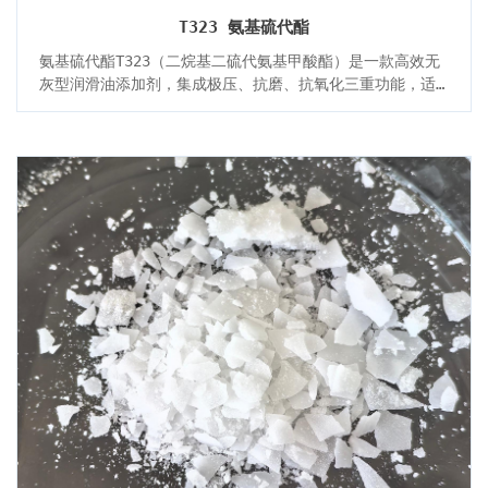
T323 氨基硫代酯
氨基硫代酯T323（二烷基二硫代氨基甲酸酯）是一款高效无
灰型润滑油添加剂，集成极压、抗磨、抗氧化三重功能，适
用于工业齿轮油、发动机油、金属加工液等高负载场景。其
高温稳定性（闪点≥170℃）与环保兼容性（无灰配方）显著
延长设备寿命，降低维护成本。推荐加剂量0.5%-4.0%，灵
活适配不同润滑需求，是替代进口品牌、实现国产高端润滑
方案的核心添加剂。