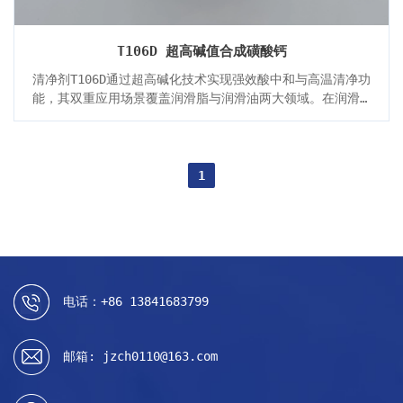
T106D 超高碱值合成磺酸钙
清净剂T106D通过超高碱化技术实现强效酸中和与高温清净功
能，其双重应用场景覆盖润滑脂与润滑油两大领域。在润滑
脂中，其高钙含量与极压性能支撑复合磺酸钙基脂的耐高温
与抗水特性；在润滑油中，优异的碱储备与抗磨协同效应保
障高硫燃料环境下的长效润滑。产品以环保配方、多行业适
配性及稳定性成为工业润滑领域的优选添加剂。
1
电话：+86 13841683799
邮箱: jzch0110@163.com