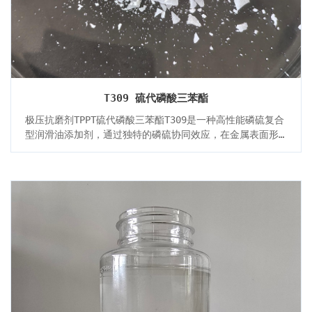
T309 硫代磷酸三苯酯
极压抗磨剂TPPT硫代磷酸三苯酯T309是一种高性能磷硫复合
型润滑油添加剂，通过独特的磷硫协同效应，在金属表面形
成高强度保护膜，显著提升润滑油的极压抗磨性能。其优异
的热稳定性和多功能性使其成为工业齿轮油、液压油等高负
荷润滑系统的理想选择。