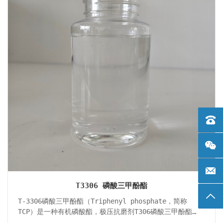
电话：+
邮箱: 
T3306 磷酸三甲酚酯
返回
T-3306磷酸三甲酚酯（Triphenyl phosphate，简称
TCP）是一种有机磷酸酯，极压抗磨剂T306磷酸三甲酚酯
（TCP）凭借其优异的极压性、阻燃性和环保特性，广泛应用