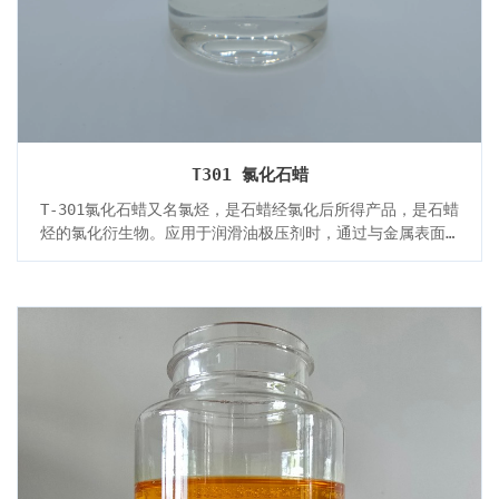
T301 氯化石蜡
T-301氯化石蜡又名氯烃，是石蜡经氯化后所得产品，是石蜡
烃的氯化衍生物。应用于润滑油极压剂时，通过与金属表面
的化学吸附或与金属表面反应，生成保护膜，显示出抗磨和
极压作用。能溶于有机溶剂和各种矿物油中，并与常用的各
类牌号基础油有很好的相容性。 T-301作为极压剂用于金属
加工切削液，提供更低的摩擦系数，保护加工设备，延长刀
具的使用寿命，也可在如冲压拉伸油，乳化油，钻孔油，拉
拔油，轧制油等工业润滑油中应用。还可以用于耐高温电缆
料和PVC压延膜。 T-301在油品中推荐加剂量为：2.0-
10.0%。 T-301储存温度不应超过50℃，建议调合温度为
60-75℃。在储存、装卸及调油时，参照SH/T0164进行，本
产品不易燃、不爆炸、无腐蚀性，在安全环保使用方面等同
一般石油产品，不用特殊防护。