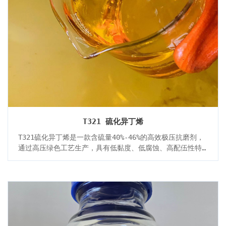
T321 硫化异丁烯
T321硫化异丁烯是一款含硫量40%-46%的高效极压抗磨剂，
通过高压绿色工艺生产，具有低黏度、低腐蚀、高配伍性特
点，专用于齿轮油、液压油及金属加工液配方。其硫化铁成
膜机制显著提升油品抗烧结负荷（PD≥520 kg），铜腐蚀等
级≤3b，适配硫磷氮复合体系，加剂量1.5%-5.0%可满足工
业、汽车领域的高温高负载润滑需求，是替代进口含硫添加
剂的国产化优选方案。