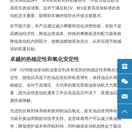
处理系统如DPF、SCR等具有良好的兼容性，不会导致后处理
系统失效或堵塞。这对于满足欧IV、欧V及更高排放标准的发
动机至关重要，能帮助车辆持续符合环保法规要求。
在节能方面，本产品通过减少摩擦和优化润滑性能，有助于提
高燃油经济性，降低运营成本。特殊的摩擦改进剂配方能有效
降低发动机内部阻力，使燃油燃烧更加充分，从而实现节能减
排的双重目标。
卓越的热稳定性和氧化安定性
电话：+
CHF-3199柴油发动机油复合剂具有优异的热稳定性和氧化安
定性，能抵抗高温下的油品劣化和粘度增长，保持油品长期性
能稳定。这对于高增压、大功率的重负荷柴油发动机尤为重
要，因为这些发动机通常工作在高温高压环境下，普通油品容
邮箱: 
易快速降解。
先进的抗氧剂体系能有效抑制油品氧化，延长油品使用寿命，
返回
为延长换油周期提供技术支持。这意味着用户可以减少换油频
率，降低维护成本和停机时间，同时确保发动机始终处于最佳