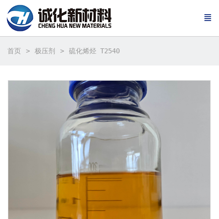
首页
极压剂
硫化烯烃 T2540