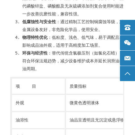
代磷酸锌盐、磷酸酯及无灰硫磷添加剂复合使用时能进
一步改善抗磨性能，兼容性强。
低腐蚀性与安全性
​：通过精制工艺控制铜腐蚀等级，对
电话：+
金属设备友好，非危险化学品，使用安全。
物理特性优化
​：低粘度、浅色、低气味，易于调配且不
影响成品油外观，适用于高精度加工场景。
环保与经济性
​：替代传统含氯极压剂（如氯化石蜡），
邮箱: 
符合环保法规趋势，减少设备维护成本并延长润滑油换
油周期。
返回
项 目
质量指标
外观
微黄色透明液体
油溶性
油品呈透明且无沉淀或悬浮物