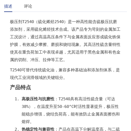
描述
评论
极压剂T2540（硫化烯烃2540）是一种高性能含硫极压抗磨
添加剂，采用硫化烯烃技术合成。该产品专为苛刻的金属加工
工况设计，通过高温高压条件下与金属表面反应形成硫化铁保
护膜，有效减少摩擦、磨损和烧结现象。其高活性硫含量特性
使其在重负荷加工中表现卓越，尤其适用于黑色金属和有色金
属的切削、冲压、拉伸等工艺。
T2540可替代传统硫化油，兼容多种基础油和添加剂体系，是
现代工业润滑领域的关键组分。
产品特点
高极压性与抗磨性
​：T2540具有高活性硫含量（可达
38%），在温度升至50-60°C时活性显著提升，极压性
能稳步增强，烧结负荷高，能有效防止金属表面擦伤和
熔焊。
热稳定性与兼容性
​：产品在高温下分解温度高，与二硫