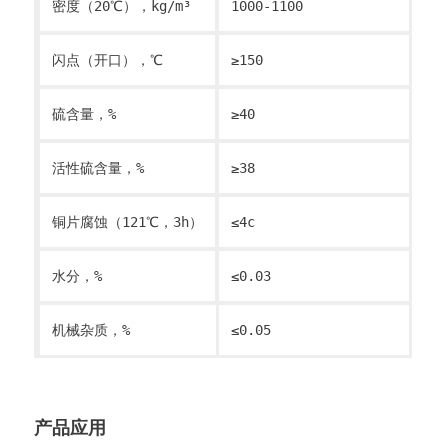
密度（20℃），kg/m³
1000-1100
闪点（开口），℃
≥150
硫含量，%
≥40
活性硫含量，%
≥38
铜片腐蚀（121℃，3h）
≤4c
水分，%
≤0.03
机械杂质，%
≤0.05
产品应用